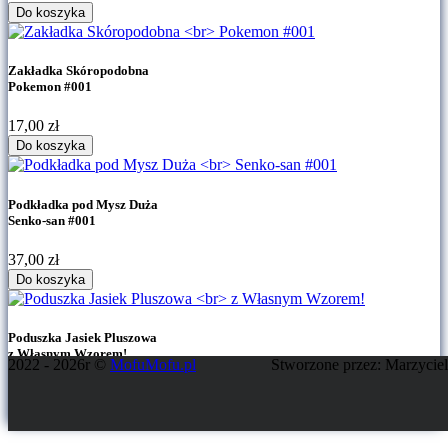
Do koszyka
Zakładka Skóropodobna
Pokemon #001
17,00
zł
Do koszyka
Podkładka pod Mysz Duża
Senko-san #001
37,00
zł
Do koszyka
Poduszka Jasiek Pluszowa
z Własnym Wzorem!
2022 - 2026r ©
MofuMofu.pl
Stworzone przez: Marzycie
56,00
zł
Do koszyka