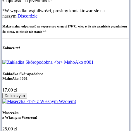
znajdować na przedmiocie.
*W wypadku wątpliwości, prosimy kontaktowac sie na
naszym
Discordzie
Maksymalna odporność na teperature wynosi 170°C, więc o ile nie wsadzicie przedmiotu
do pieca, to nic sie nie stanie ^^
Zobacz też
Zakładka Skóropodobna
MahoAko #001
17,00
zł
Do koszyka
Maseczka
z Własnym Wzorem!
25,00
zł