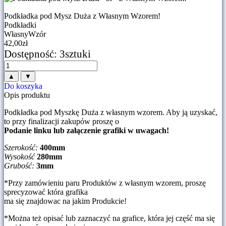
Podkładka pod Mysz Duża z Własnym Wzorem!
Podkładki
WłasnyWzór
42,00
zł
Dostępność
: 3sztuki
▲
▼
Do koszyka
Opis produktu
Podkładka pod Myszkę Duża z własnym wzorem. Aby ją uzyskać,
to przy finalizacji zakupów proszę o
Podanie linku lub załączenie grafiki w uwagach!
Szerokość:
400
mm
Wysokość
280mm
Grubość:
3mm
*Przy zamówieniu paru Produktów z własnym wzorem, proszę
sprecyzować która grafika
ma się znajdowac na jakim Produkcie!
*Można też opisać lub zaznaczyć na grafice, która jej część ma się