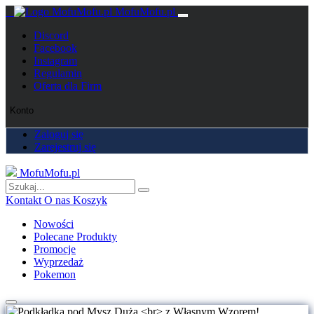
MofuMofu.pl
Discord
Facebook
Instagram
Regulamin
Oferta dla Firm
Konto
Zaloguj się
Zarejestruj się
MofuMofu.pl
Kontakt
O nas
Koszyk
Nowości
Polecane Produkty
Promocje
Wyprzedaż
Pokemon