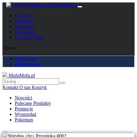
MofuMofu.pl
Discord
Facebook
Instagram
Regulamin
Oferta dla Firm
Konto
Zaloguj się
Zarejestruj się
MofuMofu.pl
Kontakt
O nas
Koszyk
Nowości
Polecane Produkty
Promocje
Wyprzedaż
Pokemon