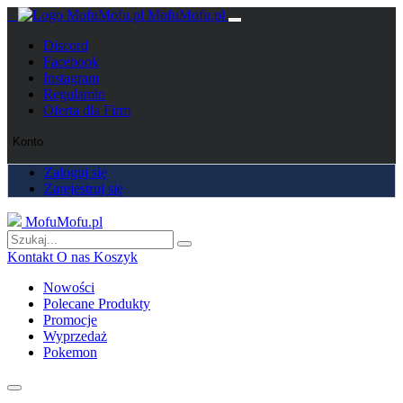
MofuMofu.pl
Discord
Facebook
Instagram
Regulamin
Oferta dla Firm
Konto
Zaloguj się
Zarejestruj się
MofuMofu.pl
Kontakt
O nas
Koszyk
Nowości
Polecane Produkty
Promocje
Wyprzedaż
Pokemon