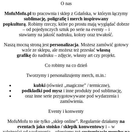
O nas
MofuMofu.pl
to pracownia i sklep z Gdańska, w którym łączymy
sublimację, poligrafię i merch inspirowany
popkulturą
. Robimy rzeczy, które po prostu mają wyglądać dobrze
– od pojedynczych sztuk po serie na eventy – i
stawiamy na jakość nadruku, kolory oraz trwałość.
Naszą mocną stroną jest
personalizacja
. Możesz zamówić gotowy
wzór ze sklepu, ale możesz też przesłać
własną
grafikę
do nadruku – zdjęcie, własny art czy projekt.
Co robimy na co dzień
Tworzymy i personalizujemy merch, m.in.:
kubki
(również „magiczne” / termiczne),
podkładki pod mysz
i inne produkty pod sublimację,
oraz inne serie przygotowywane pod wydarzenia i
zamówienia.
Eventy i konwenty
MofuMofu to nie tylko „sklep online”. Regularnie działamy
na
eventach jako stoisko / sklepik konwentowy
i – w
zależności od wydarzenia – oferujemy też
customizację merchu na